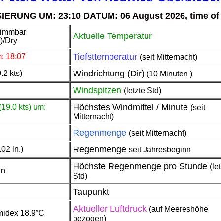
ERUNG UM: 23:10 DATUM: 06 August 2026, time of n
timmbar
Aktuelle Temperatur
)/Dry
Tiefsttemperatur
: 18:07
(seit Mitternacht)
Windrichtung (Dir)
.2 kts)
(10 Minuten )
Windspitzen
(letzte Std)
Höchstes Windmittel / Minute
(19.0 kts) um:
(seit
Mitternacht)
Regenmenge
(seit Mitternacht)
Regenmenge
02 in.)
seit Jahresbeginn
Höchste Regenmenge pro Stunde
(le
in
Std)
Taupunkt
Aktueller Luftdruck
(auf Meereshöhe
midex 18.9°C
bezogen)