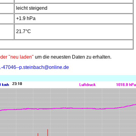
leicht steigend
+1.9 hPa
21.7°C
oder "neu laden"
um die neuesten Daten zu erhalten.
31-47046--p.steinbach@online.de