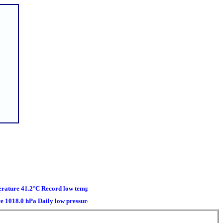
41.2°C Record low temperature -43.9°C Record high gust 204.2 km/h Record hi
.0 hPa Daily low pressure 1012.8 hPa Daily low windchill 17.3°C Daily high he