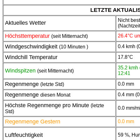
LETZTE AKTUALISI
Nicht bes
Aktuelles Wetter
(Nachtzeit
Höchsttemperatur
26.4°C um
(seit Mitternacht)
Windgeschwindigkeit
0.4 kmh (0
(10 Minuten )
Windchill Temperatur
17.8°C
35.2 kmh 
Windspitzen
(seit Mitternacht)
12:41
Regenmenge
0.0 mm
(letzte Std)
Regenmenge
0.4 mm (0.
diesen Monat
Höchste Regenmenge pro Minute
(letzte
0.0 mm/m
Std)
Regenmenge Gestern
0.0 mm
Luftfeuchtigkeit
59 %, Hu